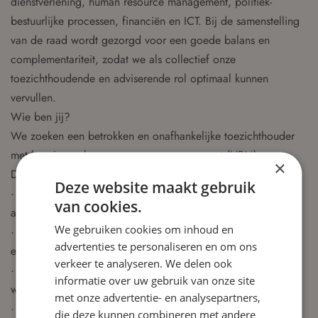
dienstverlening, human resource management, politiek-
bestuurlijke processen, financiën en ICT. Bij de samenstelling
van de raad wordt gezorgd voor een goede balans en
complementariteit, zodat we als collectief onze
toezichthoudende en adviserende rol optimaal kunnen
vervullen.
Wie ben jij?
We zoeken een betrokken en onafhankelijke toezichthouder
met kennis van human resource management (HRM).
×
Daarnaast herken jij jezelf in het volgende:
Deze website maakt gebruik
· Je hebt affiniteit met sport, welzijn en maatschappelijke
van cookies.
accommodaties.
We gebruiken cookies om inhoud en
· Je hebt een brede blik op maatschappelijke ontwikkelingen
advertenties te personaliseren en om ons
en bestuurlijke processen.
verkeer te analyseren. We delen ook
· Je begrijpt hoe politieke en bestuurlijke besluitvorming
informatie over uw gebruik van onze site
werkt.
met onze advertentie- en analysepartners,
· Je hebt minimaal hbo-denk- en werkniveau
die deze kunnen combineren met andere