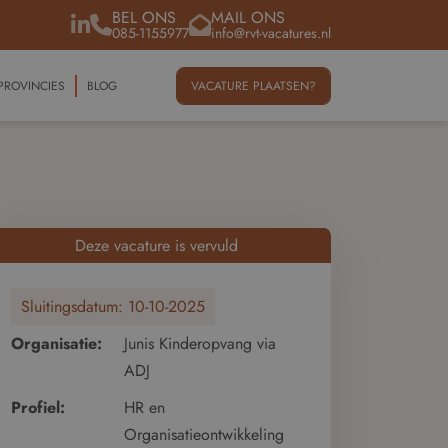
BEL ONS
MAIL ONS
085-1155977
info@rvt-vacatures.nl
PROVINCIES
BLOG
VACATURE PLAATSEN?
Deze vacature is vervuld
Sluitingsdatum:
10-10-2025
Organisatie:
Junis Kinderopvang via
ADJ
Profiel:
HR en
Organisatieontwikkeling