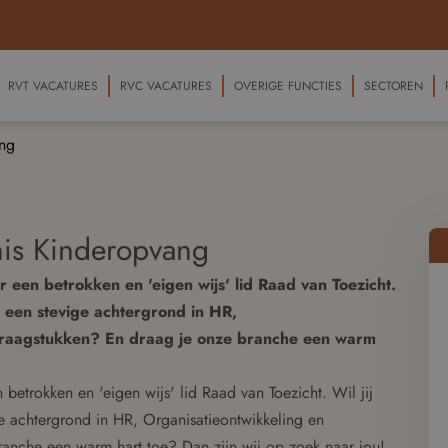
RVT VACATURES
RVC VACATURES
OVERIGE FUNCTIES
SECTOREN
ang
unis Kinderopvang
 een betrokken en 'eigen wijs' lid Raad van Toezicht.
je een stevige achtergrond in HR,
vraagstukken? En draag je onze branche een warm
betrokken en 'eigen wijs' lid Raad van Toezicht. Wil jij
ge achtergrond in HR, Organisatieontwikkeling en
anche een warm hart toe? Dan zijn wij op zoek naar jou!