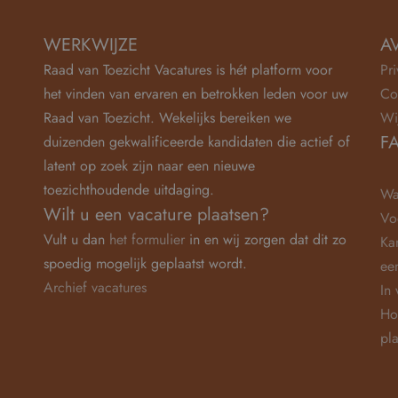
WERKWIJZE
A
Raad van Toezicht Vacatures is hét platform voor
Pr
het vinden van ervaren en betrokken leden voor uw
Co
Raad van Toezicht. Wekelijks bereiken we
Wi
F
duizenden gekwalificeerde kandidaten die actief of
latent op zoek zijn naar een nieuwe
toezichthoudende uitdaging.
Wa
Wilt u een vacature plaatsen?
Vo
Vult u dan
het formulier
in en wij zorgen dat dit zo
Ka
spoedig mogelijk geplaatst wordt.
ee
Archief vacatures
In
Ho
pl