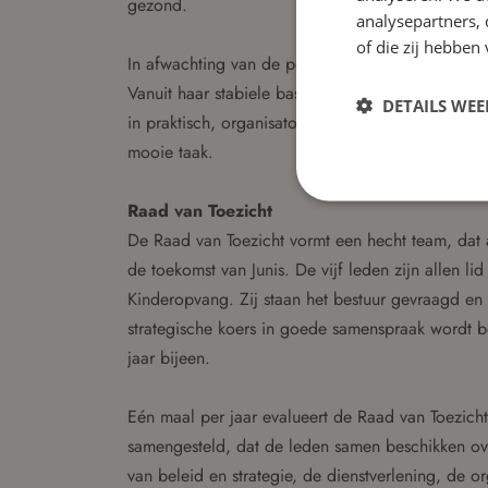
gezond.
analysepartners,
of die zij hebbe
In afwachting van de politieke besluitvorming, ber
Vanuit haar stabiele basis zal zij energiek en ad
DETAILS WE
in praktisch, organisatorisch als strategisch opzic
mooie taak.
Raad van Toezicht
De Raad van Toezicht vormt een hecht team, dat a
de toekomst van Junis. De vijf leden zijn allen 
Kinderopvang. Zij staan het bestuur gevraagd en 
strategische koers in goede samenspraak wordt 
jaar bijeen.
Eén maal per jaar evalueert de Raad van Toezicht
samengesteld, dat de leden samen beschikken ove
van beleid en strategie, de dienstverlening, de o