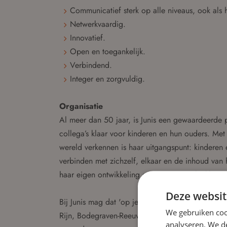
Communicatief sterk op alle niveaus, ook als h
Netwerkvaardig.
Innovatief.
Open en toegankelijk.
Verbindend.
Integer en zorgvuldig.
Organisatie
Al meer dan 50 jaar, is Junis een gewaardeerde p
collega’s klaar voor kinderen en hun ouders. Met
wereld verkennen is haar uitgangspunt: kinderen 
verbinden met zichzelf, elkaar en de inhoud van
haar eigen ontwikkeling een eigen, unieke kleur.
Deze websit
Bij Junis mag dat 'op je eigen wijs'. Je vindt Jun
We gebruiken coo
Rijn, Bodegraven-Reeuwijk en Zoetermeer. Een gr
analyseren. We de