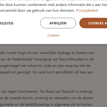
 die deze kunnen combineren met andere informatie die u aan hen
n verzameld door uw gebruik van hun diensten.
Privacybeleid
eidt Junis zich voor op de transitie naar een nieuw stelsel.
equaat op alle veranderingen anticiperen en inspelen, zowel
ERGEVEN
AFWIJZEN
COOKIES 
ht. Voor het nieuwe lid RvT ligt hier een belangrijke en
Cookies
lle ruimte krijgt om een wezenlijke bijdrage te leveren aan
lid van de Nederlandse Vereniging van Toezichthouders in de
ongevraagd met advies ter zijde en zien erop toe dat de
bepaald en gevolgd. De raad komt gemiddeld vijf keer per
 zijn eigen functioneren. De Raad van Toezicht is zodanig
r de vereiste kennis, ervaring en netwerken om de doelen
rganisatie en de bedrijfsvoering in algemene zin te kunnen