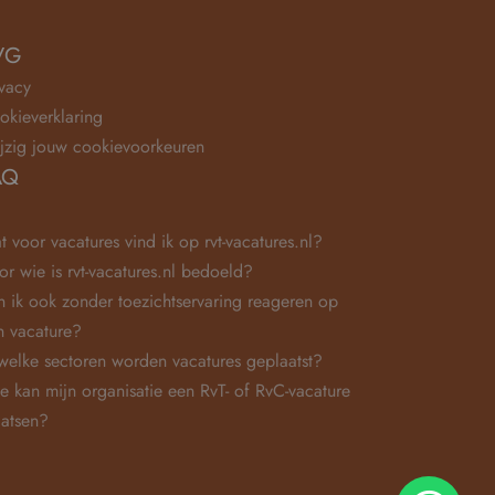
VG
ivacy
okieverklaring
jzig jouw cookievoorkeuren
AQ
t voor vacatures vind ik op rvt-vacatures.nl?
or wie is rvt-vacatures.nl bedoeld?
n ik ook zonder toezichtservaring reageren op
n vacature?
 welke sectoren worden vacatures geplaatst?
e kan mijn organisatie een RvT- of RvC-vacature
aatsen?