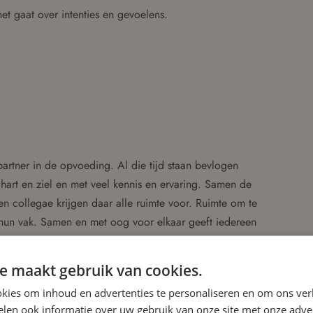
et gaat over intenties en gevoelens.
artner in de opvoeding. Al die tijd staan bevlogen
 hart en ziel en met veel kennis en ervaring. Samen de
en collegae krijgen daar alle ruimte voor. Ruimte om te
 hun vak. Samen en met oog voor elkaar geeft iedereen
e maakt gebruik van cookies.
is op 90 locaties en bij 65 gastouders in Alphen aan den
kies om inhoud en advertenties te personaliseren en om ons ver
oeiende maatschappelijke organisatie en financieel
len ook informatie over uw gebruik van onze site met onze adver