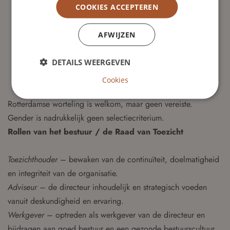
Heeft ervaring met governancevraagstukken en bij
COOKIES ACCEPTEREN
voorkeur met transities naar een Raad van Toezicht-model;
Heeft een verbindende stijl van leidinggeven, met ruimte
AFWIJZEN
voor verschillende perspectieven;
Kan kritisch en onafhankelijk opereren, met gevoel voor
DETAILS WEERGEVEN
relatie en proces;
Cookies
Rotterdamse worteling is welkom, maar geen vereiste.
Gender is nadrukkelijk geen selectiecriterium.
Rollen van het bestuur
/ de Raad van Toezicht
Toezichthouder
– bewaken van de continuïteit, doelmatigheid
en integriteit van de organisatie.
Adviseur
– de directeur inhoudelijk en strategisch voeden
vanuit deskundigheid en ervaring.
Werkgever
– optreden als werkgever van de directeur en
bijdragen aan goed bestuur en een gezonde bestuurscultuur.