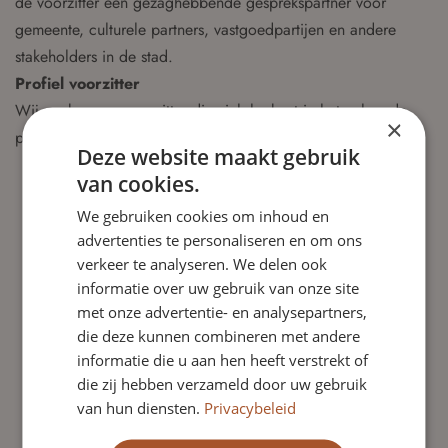
de voorzitter een gezaghebbende gesprekspartner voor
gemeente, culturele partners, vastgoedpartijen en andere
stakeholders in de stad.
Profiel voorzitter
Wij zoeken een voorzitter die zich herkent in het volgende
×
profiel:
Deze website maakt gebruik
Heeft ruime ervaring met kunstenaars, makers en creatieve
van cookies.
gemeenschappen en begrijpt zowel de dynamiek van het
We gebruiken cookies om inhoud en
culturele veld als de maatschappelijke waarde van deze
advertenties te personaliseren en om ons
gemeenschappen.
verkeer te analyseren. We delen ook
Draagt actief bij aan diversiteit van perspectieven en
informatie over uw gebruik van onze site
culturele achtergronden binnen de toekomstige Raad van
met onze advertentie- en analysepartners,
Toezicht.
die deze kunnen combineren met andere
Beschikt over bestuurlijke en/of toezichthoudende
informatie die u aan hen heeft verstrekt of
ervaring;
die zij hebben verzameld door uw gebruik
Beweegt zich gemakkelijk in een complex publiek
van hun diensten.
Privacybeleid
speelveld met overheid, cultuur en vastgoed;