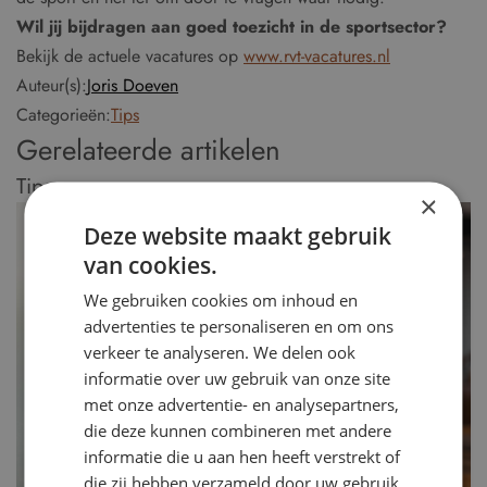
Wil jij bijdragen aan goed toezicht in de sportsector?
Bekijk de actuele vacatures op
www.rvt-vacatures.nl
Auteur(s):
Joris Doeven
Categorieën:
Tips
Gerelateerde artikelen
Tips
×
Deze website maakt gebruik
van cookies.
We gebruiken cookies om inhoud en
advertenties te personaliseren en om ons
verkeer te analyseren. We delen ook
informatie over uw gebruik van onze site
met onze advertentie- en analysepartners,
die deze kunnen combineren met andere
informatie die u aan hen heeft verstrekt of
die zij hebben verzameld door uw gebruik