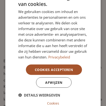
van cookies.
integriteit en moreel besef, door aanspreekbaar te zijn en
ethisch te handelen;
We gebruiken cookies om inhoud en
maatschappelijke verantwoordelijkheid, met besef van de
advertenties te personaliseren en om ons
specifieke (maatschappelijke) rol van woningcorporaties;
verkeer te analyseren. We delen ook
informatie over uw gebruik van onze site
onafhankelijke oordeelsvorming, onder meer door lastige
met onze advertentie- en analysepartners,
vragen te durven stellen;
die deze kunnen combineren met andere
bekwaamheid als teamspeler;
informatie die u aan hen heeft verstrekt of
toekomstbestendige visie;
die zij hebben verzameld door uw gebruik
zelfreflectie.
van hun diensten.
Privacybeleid
Ervaring als toezichthouder is welkom, maar geen vereiste.
Belangrijker zijn bestuurlijke sensitiviteit, reflectievermogen en
COOKIES ACCEPTEREN
het vermogen om vanuit verschillende perspectieven naar
complexe vraagstukken te kijken.
AFWIJZEN
Kennis van of affiniteit met thema’s als zorg, welzijn,
leefbaarheid of diversiteit is een duidelijke pre. Ook
DETAILS WEERGEVEN
kandidaten met een juridische achtergrond die zich voor deze
Cookies
rol interesseren, nodigen we uit te reageren. Gelet op zijn