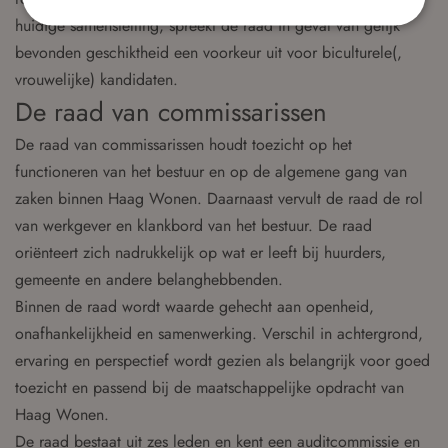
huidige samenstelling, spreekt de raad in geval van gelijk
bevonden geschiktheid een voorkeur uit voor biculturele(,
vrouwelijke) kandidaten.
De raad van commissarissen
De raad van commissarissen houdt toezicht op het
functioneren van het bestuur en op de algemene gang van
zaken binnen Haag Wonen. Daarnaast vervult de raad de rol
van werkgever en klankbord van het bestuur. De raad
oriënteert zich nadrukkelijk op wat er leeft bij huurders,
gemeente en andere belanghebbenden.
Binnen de raad wordt waarde gehecht aan openheid,
onafhankelijkheid en samenwerking. Verschil in achtergrond,
ervaring en perspectief wordt gezien als belangrijk voor goed
toezicht en passend bij de maatschappelijke opdracht van
Haag Wonen.
De raad bestaat uit zes leden en kent een auditcommissie en