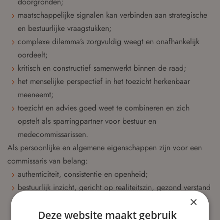
doorgronden;
maatschappelijke signalen kan verbinden aan strategische
en bestuurlijke vraagstukken;
complexe dilemma’s zorgvuldig weegt en onafhankelijk
oordeelt;
kritisch en constructief samenwerkt binnen de raad;
het menselijke perspectief in het toezicht herkenbaar
meeneemt;
toezicht en advies goed weet te combineren en zich
opstelt als sparringpartner voor bestuur en
medecommissarissen.
Als persoonlijke en algemene eigenschappen zijn voor een
commissaris van belang:
authenticiteit, consistentie en openheid;
bestuurlijk inzicht, gericht op realiteitszin, gezond verstand
×
en complexiteit van woningcorporaties;
Deze website maakt gebruik
strategisch inzicht;