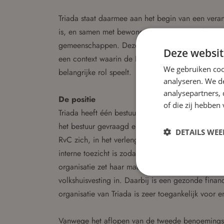
Triada staat daarmee aan het begin van een veran
is, en samen met bewoners en partners werkt aa
gemeenschappen. Deze ontwikkeling vraagt om stra
Deze websit
een context waarin de Raad van Commissarissen 
We gebruiken coo
belangrijke rol speelt.
analyseren. We de
analysepartners,
De positie
of die zij hebbe
Triada heeft één bestuurder en een Raad van Comm
het bestuur gevraagd en ongevraagd met raad, ref
DETAILS WE
RvC zich, in het verlengde van de gebiedsgericht
interne toezicht is zodanig toezicht houden dat T
organisatie zet haar maatschappelijk vermogen rec
volkshuisvesting in. Daarbij is een gezonde financ
organisatie van Triada is zeer toegankelijk voor e
Vanwege het aflopen van de tweede benoemingste