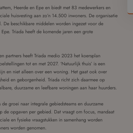
 Hattem, Heerde en Epe en biedt met 83 medewerkers en
iale huisvesting aan zo’n 14.500 inwoners. De organisatie
rd. De beschikbare middelen worden ingezet voor de
n Epe. Triada heeft de komende jaren een grote
n partners heeft Triada medio 2023 het koersplan
elstellingen tot en met 2027. ‘Natuurlijk thuis’ is een
zijn en niet alleen over een woning. Het gaat ook over
heid en geborgenheid. Triada richt zich daarmee op
albare, duurzame en leefbare woningen aan haar huurders.
is de groei naar integrale gebiedsteams en duurzame
op de opgaven per gebied. Dat vraagt om focus, mandaat
ciale en fysieke vraagstukken in samenhang worden
woners worden genomen.