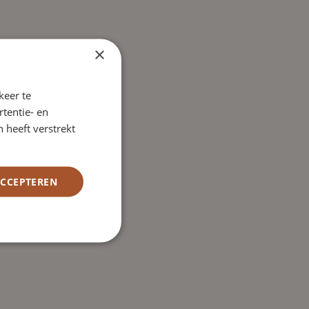
×
keer te
tentie- en
 heeft verstrekt
ACCEPTEREN