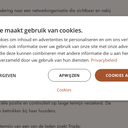
dering naar een netwerkorganisatie die zichtbaar en nabij
n toekomstbestendige buurten en samenredzame
tegisch inzicht, veranderkracht en bestuurlijke reflectie –
e maakt gebruik van cookies.
vanuit haar toezichthoudende verantwoordelijkheid een
kies om inhoud en advertenties te personaliseren en om ons ver
len ook informatie over uw gebruik van onze site met onze adver
 die deze kunnen combineren met andere informatie die u aan hen
n verzameld door uw gebruik van hun diensten.
Privacybeleid
issarissen (RvC) die bestaat uit vijf leden. De RvC staat
lectie en ondersteuning terzijde. Daarnaast oriënteert de
ERGEVEN
AFWIJZEN
COOKIES 
e ontwikkeling, op haar netwerkrol. Doelstelling van het
riada haar maatschappelijke doelstellingen realiseert. De
Cookies
htmatig, effectief en efficiënt, en in het belang van de
iële positie en continuïteit op lange termijn verzekerd. De
n betrokken bij haar huurders.
rmijn van een van de leden zoekt Triada: