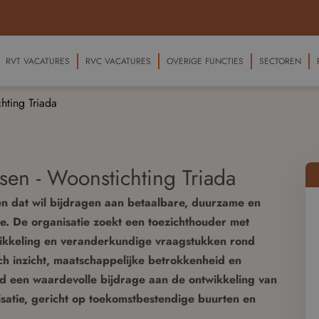
RVT VACATURES
RVC VACATURES
OVERIGE FUNCTIES
SECTOREN
hting Triada
en - Woonstichting Triada
en dat wil bijdragen aan betaalbare, duurzame en
. De organisatie zoekt een toezichthouder met
twikkeling en veranderkundige vraagstukken rond
ch inzicht, maatschappelijke betrokkenheid en
-lid een waardevolle bijdrage aan de ontwikkeling van
isatie, gericht op toekomstbestendige buurten en