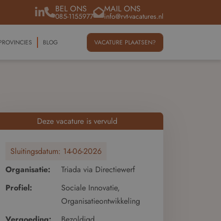
BEL ONS
MAIL ONS
085-1155977
info@rvt-vacatures.nl
PROVINCIES
BLOG
VACATURE PLAATSEN?
Deze vacature is vervuld
Sluitingsdatum:
14-06-2026
Organisatie:
Triada via Directiewerf
Profiel:
Sociale Innovatie,
Organisatieontwikkeling
Vergoeding:
Bezoldigd